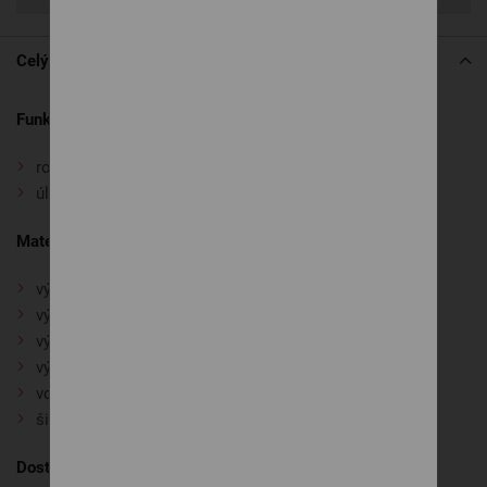
Celý popis
Funkcie a komfort:
rozklad na lôžko
úložný priestor
Materiálové prevedenie a dizajn:
výber tuhosti sedenia
výber výšky sedenia
výber podrúčok
výber nožičiek
vodou čistiteľné látky
široký výber poťahových látok
Dostupné zostavy: