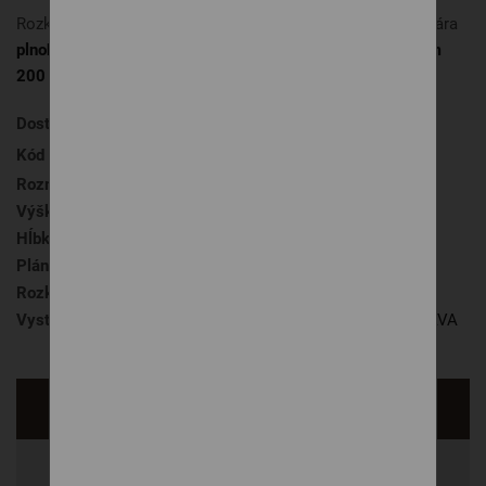
Rozkladacia pohovka so šírkou
240 cm.
Po rozložení vytvára
plnohodnotné lôžko s ortopedickým matracom a rozmerom
200 × 160 cm.
Dostupnosť
na objednávku
, 6 týždňov
Kód produktu
Queen
Rozmer
240 x 105 cm
Výška sedenia
45 cm
Hĺbka sedenia
64 cm
Plánovacia
nie
Rozklad na lôžko
áno, v cene
Vystavená na predajni
BRATISLAVA Bosákova, BRATISLAVA
Pharos Park
Opýtať sa
Zdieľať