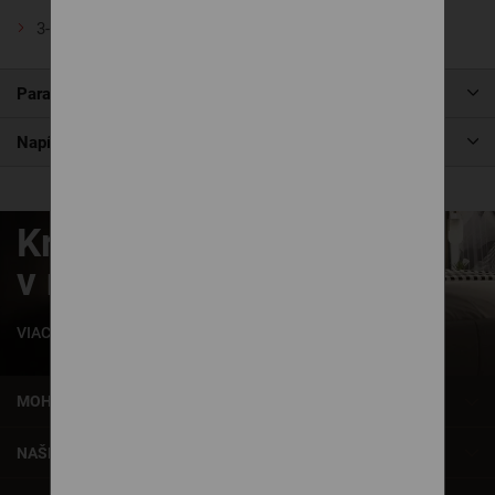
3-sed
Parametre produktu
Napíšte nám
Krásne zaspávanie
v našich posteliach
VIAC INFORMÁCIÍ
MOHLO BY VÁS ZAUJÍMAŤ
NAŠE SLUŽBY