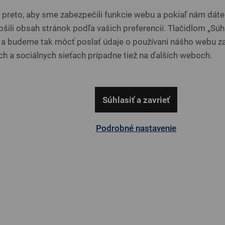
DETAIL
DETAIL
reto, aby sme zabezpečili funkcie webu a pokiaľ nám dáte 
šili obsah stránok podľa vašich preferencií. Tlačidlom „Súhl
 a budeme tak môcť poslať údaje o používaní nášho webu za
-15%
h a sociálnych sieťach prípadne tiež na ďalších weboch.
Súhlasiť a zavrieť
Podrobné nastavenie
EXTRALAT
ZENO
PREMIUM
THERAP
HARD
Sendvičové
BIO pena
609 €
829 €