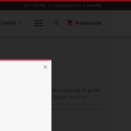
0911 477 958
segum@segum.sk
Kontakty
Doplnky
Prázdny košík
zdeľujeme do piatich stupňov tvrdosti od H1 po H5.
aj matrace, ktoré majú na každej strane inú
je dôležité vedieť, na akom rošte bude, lebo rošt
ckého hľadiska, lebo vytvárajú tvrdšiu oporu pre