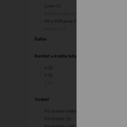
Latex
(1)
Bonell pružina
(0)
HR a PUR pena
(6)
Memory
(0)
Ďalšia
Komfort a kvalita ležania
4
(5)
5
(9)
3
(0)
Tvrdosť
H2 stredne mäkký / H3 stredný
(6)
H3 stredný
(5)
H3 stredný / H4 stredne tvrdý
(30)