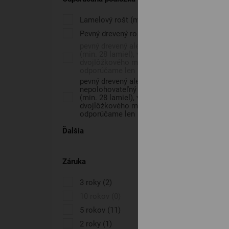
Lamelový rošt (min. 28 lamiel)
(1)
Pevný drevený rošt
(1)
pevný drevený alebo lamelový rošt
(min. 28 lamiel), v prípade
dvojlôžkového matraca
odporúčame len pevný rošt
(0)
pevný drevený alebo
nepolohovateľný lamelový rošt
(min. 28 lamiel), v prípade
dvojlôžkového matraca
odporúčame len pevný rošt
(6)
Ďalšia
Záruka
3 roky
(2)
10 rokov
(0)
5 rokov
(11)
2 roky
(1)