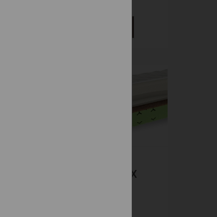
829 €
DETAIL
-15%
ZENO LATEX
HARD
HR a PUR pena