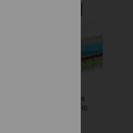
DETAIL
-15%
ZENO NATUR
ORANGE HARD
BIO pena