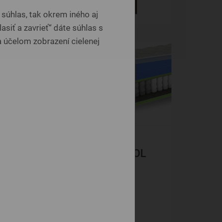
DETAIL
súhlas, tak okrem iného aj
asiť a zavrieť“ dáte súhlas s
 účelom zobrazení cielenej
-18%
INFINITY COOL
Y
MEMORY
Taštičkové
590 €