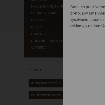
ROZKLADACIE POHOVKY
Cookies používame p
preto, aby sme vylep
SEDAČKY V AKCII
využívaním cookies
POSTELE
reklamy v reklamnýc
ROŠTY
DOPLNKY
CHRÁNIČE NA MATRAC
VÝPREDAJ
Filtrácia
H4 STREDNE TVRDÝ
ZRUŠIŤ VŠETKY FILTRE