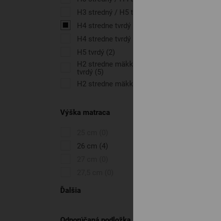
H3 stredný / H5 tvrdý
(3)
H4 stredne tvrdý
(14)
H4 stredne tvrdý / H5 tvrdý
(3)
H5 tvrdý
(2)
H2 stredne mäkký / H4 stredne
tvrdý
(5)
H2 stredne mäkký
(2)
Výška matraca
25 cm
(0)
26 cm
(4)
27 cm
(0)
27,5 cm
(0)
Ďalšia
Odporúčaná podložka matraca