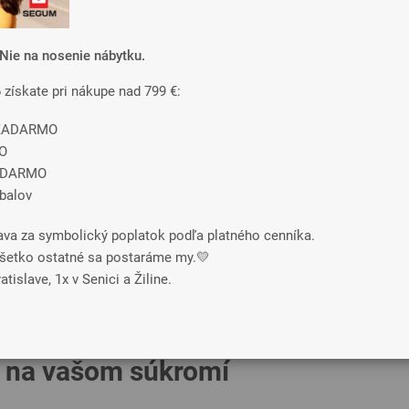
chrbticu, ale sú príjemné na pocit pri ležaní.
predvolené
od najlacnejšieho
najpredávanejšie
Nie na nosenie nábytku.
6 získate pri nákupe nad 799 €:
-33%
-33%
e ZADARMO
O
ADARMO
obalov
ava za symbolický poplatok podľa platného cenníka.
o všetko ostatné sa postaráme my.💛
tislave, 1x v Senici a Žiline.
BAMBO
BAMBO
ESLINE
COCOLA
Taštičkové
Taštičkové
 na vašom súkromí
241 €
367 €