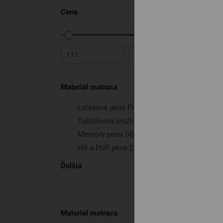
Cena
117
829
Materiál matraca
Latexová pena Premium
(4)
Taštičková pružina
(6)
Memory pena
(4)
HR a PUR pena
(2)
Ďalšia
Materiál matraca