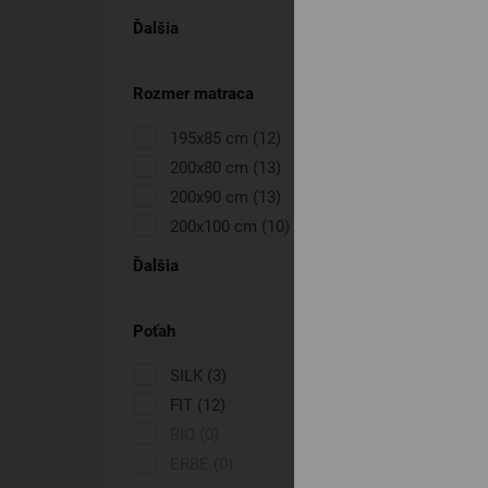
Ďalšia
Rozmer matraca
195x85 cm
(12)
200x80 cm
(13)
200x90 cm
(13)
200x100 cm
(10)
Ďalšia
Poťah
SILK
(3)
FIT
(12)
BIO
(0)
ERBE
(0)