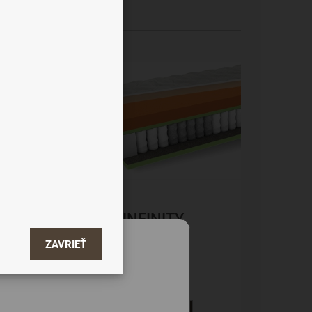
od najdrahšieho
-18%
INFINITY
T
THERAPY
ZAVRIEŤ
Taštičkové
590 €