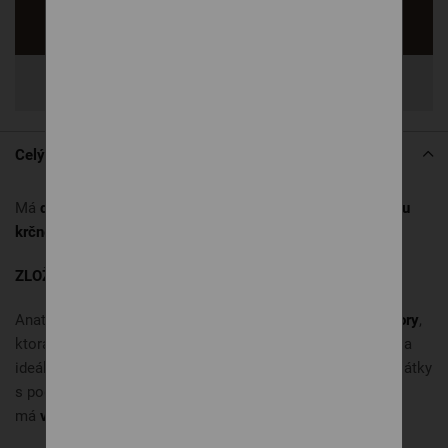
Opýtať sa
Zdieľať
Celý popis
Má
dve vlny
s rôznou výškou. Vyššiu pre dokonalú
podporu
krčnej chrbtice
a nízku
pre uvoľnenie a príjemný spánok.
ZLOŽENIE:
Anatomický vankúš je vyrobený
z perforovanej peny Memory
,
ktorá je pôsobením tepla a tlaku vláčnejšia, vďaka čomu sa
ideálne prispôsobuje tvaru tela. Vrchný materiál je ušitý z látky
s podielom vlákna LYOCELL, ktorá je
príjemná na dotyk
a
má
vysokú schopnosť odvádzať vlhkosť
.