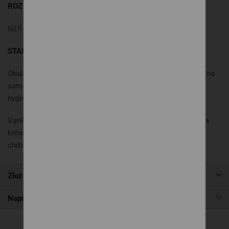
ROZMER:
60,5 x 34 x 10,5/7 cm
STAROSTLIVOSŤ:
Obal vankúšu je vybavený zipsom, je snímateľný a môžete ho
samostatne prať bežným spôsobom až do 60°C. Udržujete
hygienu a predlžujete tým jeho životnosť.
Vankúš odporúčame pre tých, ktorých trápia bolesti hlavy a
krčnej chrbtice. Počas spánku dokonale podopiera krčnú
chrbticu, čím prispieva k pokojnejšieho spánku
.
Zloženie
Napíšte nám