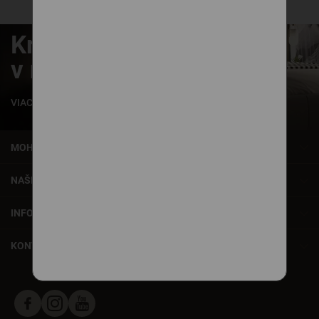
Krásne zaspávanie
v našich posteliach
VIAC INFORMÁCIÍ
MOHLO BY VÁS ZAUJÍMAŤ
NAŠE SLUŽBY
INFORMÁCIE
KONTAKT