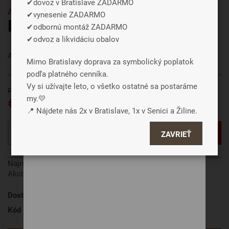
✔dovoz v Bratislave ZADARMO
tiež na ďalších weboch.
Anatomické vankúše
✔vynesenie ZADARMO
Ergonomik memory
✔odbornú montáž ZADARMO
✔odvoz a likvidáciu obalov
Súhlasiť a zavrieť
Anatomicky tvarovaný vankúš pre zdravé spanie.
Mimo Bratislavy doprava za symbolický poplatok
Podrobné nastavenie
podľa platného cenníka.
Vy si užívajte leto, o všetko ostatné sa postaráme
Pôvodne € 82
€ 64
my.💛
📍 Nájdete nás 2x v Bratislave, 1x v Senici a Žiline.
VLOŽIŤ DO KOŠÍKA
ZAVRIEŤ
Najnižšia cena za posledných 30 dní pred zľavou:
€ 82
Akcia platí od 1.8. do 31.8. 2026.
Dostupnosť
Skladom
, do 3 dní
Kód produktu
Ergonomik memory