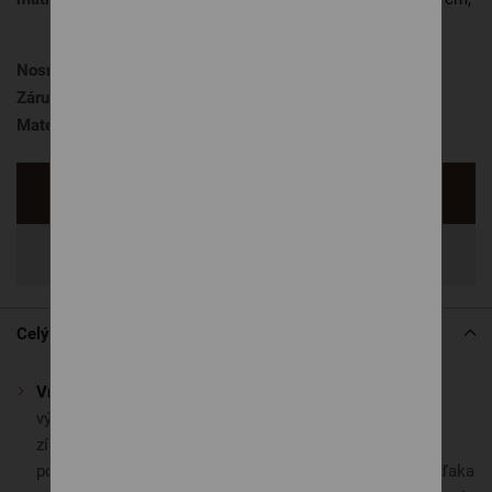
v ktorej sú 2 lamelové rošty, nie je
vhodný matrac vcelku
Nosnosť matraca
130 kg
Záruka
5 rokov
Materiál matraca
BIO pena,
Sendvič
Opýtať sa
Zdieľať
Celý popis
Vrchná vrstva – prírodná pena NATUR ORANGE
je
výnimočná svojím zložením. Obsahuje esenciálny olej
získaný vodnou destiláciou čerstvých kvetov
pomarančovníka a prírodný nerafinovaný sójový olej. Vďaka