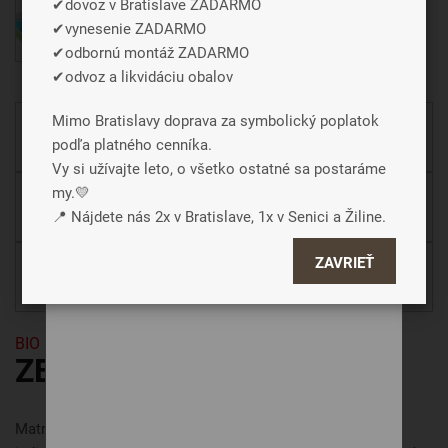
✔dovoz v Bratislave ZADARMO
tak môcť poslať údaje o používaní nášho
✔vynesenie ZADARMO
webu za účelom zobrazení cielenej reklamy
✔odbornú montáž ZADARMO
v reklamných a sociálnych sieťach prípadne
✔odvoz a likvidáciu obalov
tiež na ďalších weboch.
Mimo Bratislavy doprava za symbolický poplatok
Pri kúpe chrániča spolu s matracom, chránič o 20 %
podľa platného cenníka.
lacnejší.
Súhlasiť a zavrieť
Vy si užívajte leto, o všetko ostatné sa postaráme
my.💛
Pri kúpe poťahu spolu s matracom, poťah o 20 %
Podrobné nastavenie
📍 Nájdete nás 2x v Bratislave, 1x v Senici a Žiline.
lacnejší.
ZAVRIEŤ
Pri kúpe topera spolu s matracom, toper o 10 %
lacnejší.
BIO pena
ZENO NATUR ORANGE
Matrac
ZENO NATUR ORANGE
z kolekcie
ROYAL
je