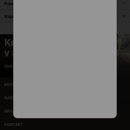
Parametre produktu
Napíšte nám
Krásne zaspávanie
v našich posteliach
VIAC INFORMÁCIÍ
MOHLO BY VÁS ZAUJÍMAŤ
NAŠE SLUŽBY
INFORMÁCIE
KONTAKT