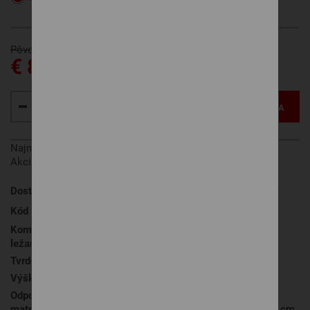
Pôvodne € 976
€ 829
VLOŽIŤ DO KOŠÍKA
Najnižšia cena za posledných 30 dní pred zľavou:
€ 976
Akcia platí od 1.8. do 31.8. 2026.
Dostupnosť
na objednávku
, vyrobíme do 10 dní
Kód produktu
ZENO NATUR ORANGE
Komfort a kvalita
ležania
Tvrdosť
H3 stredný / H4 stredne tvrdý
Výška matraca
23 cm
Odporúčaná podložka
lamelový rošt (min. 28 lamiel), v
matraca
prípade postele so šírkou nad 140 cm,