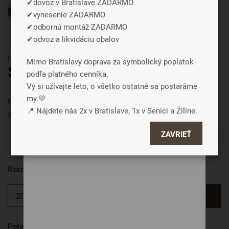
✔dovoz v Bratislave ZADARMO
tiež na ďalších weboch.
✔vynesenie ZADARMO
✔odbornú montáž ZADARMO
✔odvoz a likvidáciu obalov
Súhlasiť a zavrieť
HR a PUR pena
Mimo Bratislavy doprava za symbolický poplatok
Podrobné nastavenie
SONATA wave dopredaj
podľa platného cenníka.
Vy si užívajte leto, o všetko ostatné sa postaráme
my.💛
Matrac z dvoch pien rôznej tvrdosti na povrchu tvarovaný do
📍 Nájdete nás 2x v Bratislave, 1x v Senici a Žiline.
siedmich zón pre zvýšenie komfortu.
ZAVRIEŤ
Zľava 50% platí na všetky rozmery a varianty.
Rozmer matraca
Chcem vlastný rozmer
Poťah