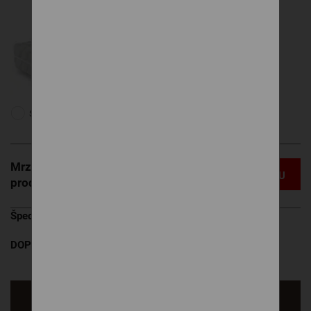
Skladom
SILK
Mrzí nás to, ale tento
MÁM OTÁZKU
produkt už nie je v ponuke.
Špecifikácia uvedenej ceny
DOPREDAJ posledný vystavený kus
Opýtať sa