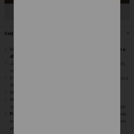
Zdieľať
Celý popis
Matrac sa vyznačuje
vysokým hygienickým štandardom a
dlhou životnosťou
Jadro matraca je na povrchu profilované do siedmich zón,
vďaka čomu optimálne kopíruje tvar vášho tela
EVO - CME pena zabezpečí pevnú oporu pre vašu chrbticu a
KOMFORT pena vám umožní dobrý komfort pri ležaní
Matrac je
obojstranný s rôznou tvrdosťou
Možnosť výberu medzi tvrdšou a mäkšou stranou vám
umožní zvoliť si tú správnu variantu pre váš zdravý spánok
Poťah na matrac
je ušitý so zipsom po celom jeho obvode,
preto ho môžete
kedykoľvek oprať
, čím udržiavate hygienu
produktu