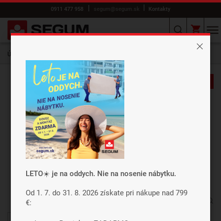
0911 477 958
segum@segum.sk
Kontakty
Úvod
E-shop
MATRACE
SONATA wave dopredaj
-50%
Záleží nám na vašom súkromí
Cookies používame preto, aby sme
zabezpečili funkcie webu a pokiaľ nám dáte
súhlas, tak okrem iného aj preto, aby sme
vylepšili obsah stránok podľa vašich
preferencií. Tlačidlom „Súhlasiť a zavrieť“
LETO☀️ je na oddych. Nie na nosenie nábytku.
dáte súhlas s využívaním cookies a budeme
tak môcť poslať údaje o používaní nášho
Od 1. 7. do 31. 8. 2026 získate pri nákupe nad 799
webu za účelom zobrazení cielenej reklamy
€:
v reklamných a sociálnych sieťach prípadne