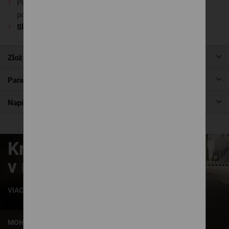
Pod matrac je vhodný
lamelový rošt
. Nájdete v našej
ponuke, alebo vám s výberom poradíme
Slovenská
výroba
Zloženie
Parametre produktu
Napíšte nám (1)
Krásne zaspávanie
v našich posteliach
VIAC INFORMÁCIÍ
MOHLO BY VÁS ZAUJÍMAŤ