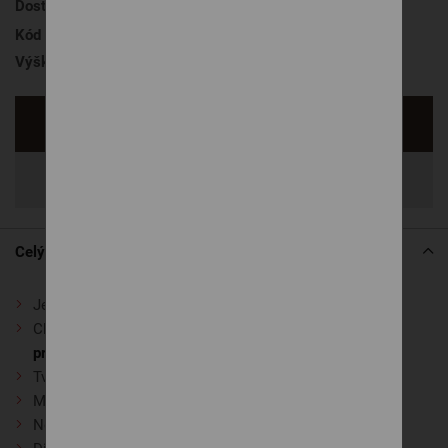
Dostupnosť
na objednávku
, 21 dní
Kód produktu
SEGUFIX buk motor rádio
Výška roštu
7,5 cm
Opýtať sa
Zdieľať
Celý popis
Je vyrobený
z bukového dreva
Chráni matrac pred vznikom nežiadúcich plesní, čím
predlžuje životnosť matraca
Tvorí ho 22 bukových masívnych šroubovaných lát
Medzera medzi latami je 4 cm
Nosnosť 160 kg