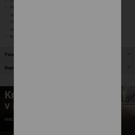
Diaľkové ovládanie
Pevný spoj medzi jednotlivými latkami a bočnicami
zabezpečuje
vysokú pevnosť roštu a dlhú životnosť
Vďaka
zaobleným hranám
je manipulácia s roštom
bezpečná
Na sklade pre postele 200 x 90 cm a 200 x 80 cm.
Parametre produktu
Napíšte nám
Krásne zaspávanie
v našich posteliach
VIAC INFORMÁCIÍ