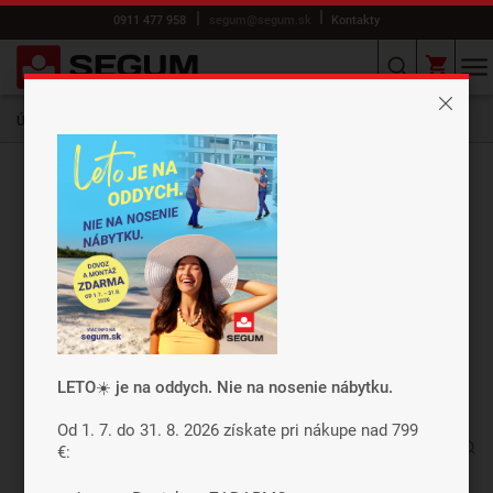
0911 477 958
segum@segum.sk
Kontakty
Úvod
E-shop
ROŠTY
Motorové
SEGUFIX buk motor rádio
Záleží nám na vašom súkromí
Cookies používame preto, aby sme
zabezpečili funkcie webu a pokiaľ nám dáte
súhlas, tak okrem iného aj preto, aby sme
vylepšili obsah stránok podľa vašich
preferencií. Tlačidlom „Súhlasiť a zavrieť“
dáte súhlas s využívaním cookies a budeme
LETO☀️ je na oddych. Nie na nosenie nábytku.
tak môcť poslať údaje o používaní nášho
webu za účelom zobrazení cielenej reklamy
Od 1. 7. do 31. 8. 2026 získate pri nákupe nad 799
€:
v reklamných a sociálnych sieťach prípadne
tiež na ďalších weboch.