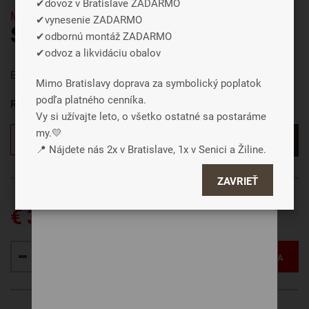
✔dovoz v Bratislave ZADARMO
Motorové
✔vynesenie ZADARMO
SEGUFIX buk motor rádio
✔odbornú montáž ZADARMO
Súhlasiť a zavrieť
✔odvoz a likvidáciu obalov
Podrobné nastavenie
Elektricky polohovateľný drevený rošt pri hlave aj pri nohách.
Mimo Bratislavy doprava za symbolický poplatok
podľa platného cenníka.
Rozmer roštu
Vy si užívajte leto, o všetko ostatné sa postaráme
my.💛
Chcem vlastný rozmer
📍 Nájdete nás 2x v Bratislave, 1x v Senici a Žiline.
ZAVRIEŤ
€ 349
VLOŽIŤ DO KOŠÍKA