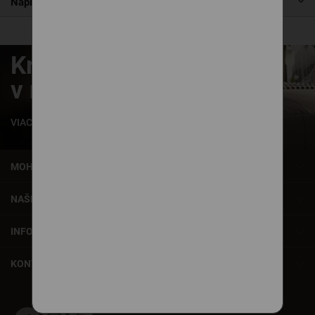
Napíšte nám
Krásne zaspávanie
v našich posteliach
VIAC INFORMÁCIÍ
MOHLO BY VÁS ZAUJÍMAŤ
NAŠE SLUŽBY
INFORMÁCIE
KONTAKT