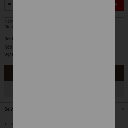
VLOŽIŤ DO KOŠÍKA
Najnižšia cena za posledných 30 dní pred zľavou:
€ 173
Akcia platí od 1.8. do 31.8. 2026.
Dostupnosť
na objednávku
, 4 týždne
Kód produktu
SEGUFIX 16 P
Výška roštu
7 cm
Opýtať sa
Zdieľať
Celý popis
Pevný rošt s výklopom od nôh
určený pod pružinové a