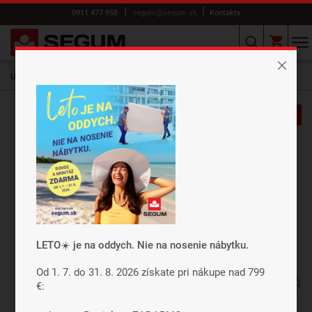
0911 477 958
segum@segum.sk
Kontakty
Úvod
E-shop
ROŠTY
Výklopné
SEGUFIX 16 P
-20%
Záleží nám na vašom súkromí
Cookies používame preto, aby sme
zabezpečili funkcie webu a pokiaľ nám dáte
súhlas, tak okrem iného aj preto, aby sme
vylepšili obsah stránok podľa vašich
preferencií. Tlačidlom „Súhlasiť a zavrieť“
LETO☀️ je na oddych. Nie na nosenie nábytku.
dáte súhlas s využívaním cookies a budeme
tak môcť poslať údaje o používaní nášho
Od 1. 7. do 31. 8. 2026 získate pri nákupe nad 799
webu za účelom zobrazení cielenej reklamy
€:
v reklamných a sociálnych sieťach prípadne
tiež na ďalších weboch.