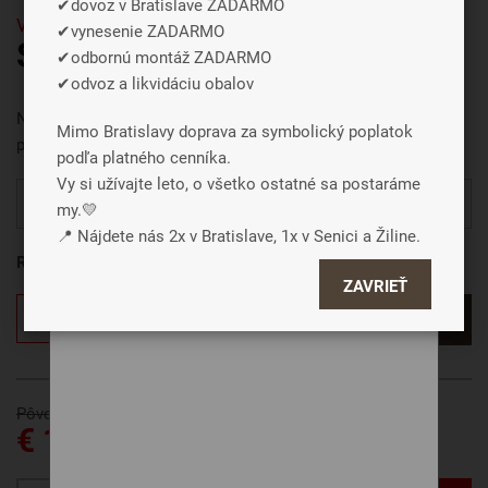
✔dovoz v Bratislave ZADARMO
Výklopné
✔vynesenie ZADARMO
SEGUFIX 16 P
✔odbornú montáž ZADARMO
Súhlasiť a zavrieť
✔odvoz a likvidáciu obalov
Nepolohovateľný drevený rošt do postelí s úložným
Podrobné nastavenie
Mimo Bratislavy doprava za symbolický poplatok
priestorom
podľa platného cenníka.
Vy si užívajte leto, o všetko ostatné sa postaráme
Zľava 20% platí na všetky rozmery a varianty.
my.💛
📍 Nájdete nás 2x v Bratislave, 1x v Senici a Žiline.
Rozmer roštu
ZAVRIEŤ
Chcem vlastný rozmer
Pôvodne € 173
€ 138