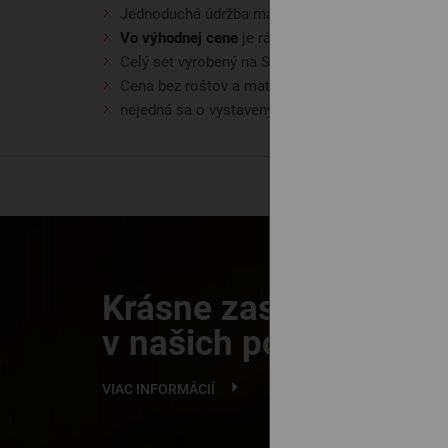
Jednoduchá údržba materiálu
Vo výhodnej cene
je rám postele a dva nočné sto
Celý set vyrobený na Slovensku
Cena bez roštov a matracov. Ak si ich vyberiete 
nejedná sa o vystavený exponát, ale nový kus ori
Krásne zaspávanie
v našich posteliach
VIAC INFORMÁCIÍ