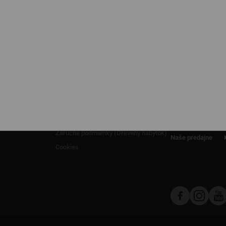
INFORMÁCIE
KONTAKT
Obchodné podmienky
Odstúpiť od zmluvy tu
Ochrana osobných údajov
Návod ako reklamovať
Bosákova 5, 851 04
o
Záručné podmienky (Čalúnený nábytok)
Záručné podmienky (Drevený nábytok)
Naše predajne
Cookies