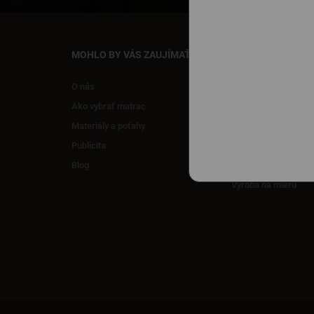
MOHLO BY VÁS ZAUJÍMAŤ
NAŠE SLUŽBY
O nás
Parkovanie
Ako vybrať matrac
Dovoz nábytku
Materiály a poťahy
Vynesenie nábytku
Publicita
Montáž nábytku
Blog
Odborné poradenstv
Výroba na mieru