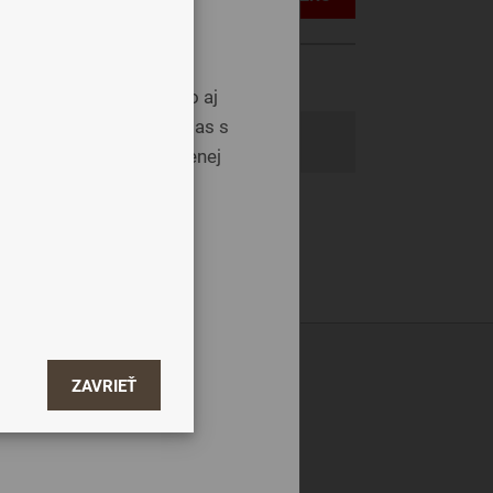
uke.
súhlas, tak okrem iného aj
asiť a zavrieť“ dáte súhlas s
Zdieľať
 účelom zobrazení cielenej
ZAVRIEŤ