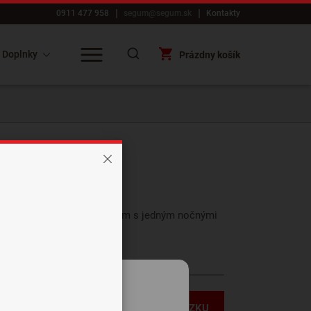
0911 477 958
segum@segum.sk
Kontakty
Doplnky
Prázdny košík
teľ v rozmere 200 x 180 cm s jedným nočnými
MÁM OTÁZKU