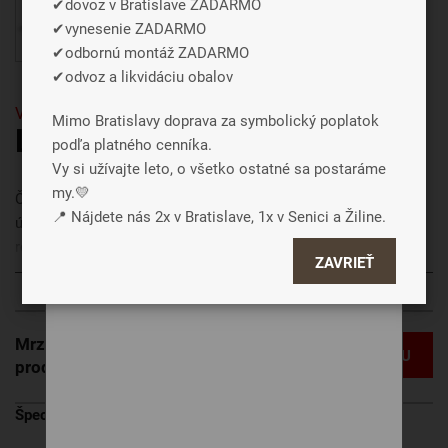
✔dovoz v Bratislave ZADARMO
✔vynesenie ZADARMO
✔odbornú montáž ZADARMO
Súhlasiť a zavrieť
✔odvoz a likvidáciu obalov
Podrobné nastavenie
VÝPREDAJ
Mimo Bratislavy doprava za symbolický poplatok
LINEA F 200 x 120
podľa platného cenníka.
Vy si užívajte leto, o všetko ostatné sa postaráme
my.💛
Čalúnená posteľ LINEA – posteľ do menších izieb s veľkým
📍 Nájdete nás 2x v Bratislave, 1x v Senici a Žiline.
úložným priestorom. Príjemne oblé, nižšie čelo, kompaktné
rozmery, veľký úložný priestor a výroba na mieru pre vašu
ZAVRIEŤ
spálňu. Ideálne pre všetkých, ktorý hľadajú maximum pohodlia
Zobraziť viac
aj v menších priestoroch.
Mrzí nás to, ale tento
MÁM OTÁZKU
produkt už nie je v ponuke.
Špecifikácia uvedenej ceny