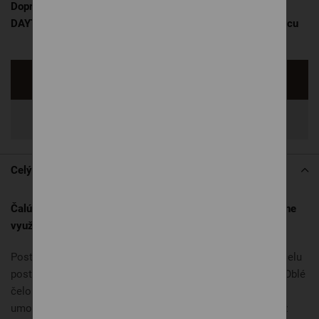
Dopredaj skladových zásob, LINEA F 200 x 120, látka
DAYTONA 49, v cene je vyklápací drevený rošt, bez matracu
Opýtať sa
Zdieľať
Celý popis
Čalúnená posteľ LINEA – oblé čelo, štíhle línie a maximálne
využitie priestoru.
Posteľ LINEA vďaka menším rozmerom a jemne oblému čelu
postele skvele zapadne aj do menších spální či podkroví. Oblé
čelo je príjemné pri opieraní sa a výška čela len 94 cm
umožňuje využitie aj tam, kde je priestor obmedzený – bez