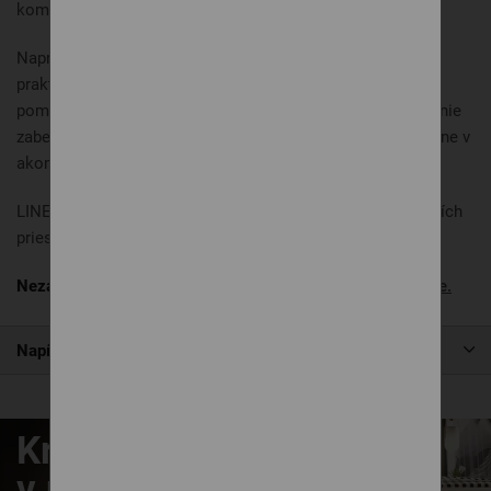
kompromisov na pohodlí.
Napriek kompaktným rozmerom ponúka posteľ veľký a
praktický úložný priestor, ktorý jednoducho sprístupníte
pomocou výklopného roštu. Elegantné čalúnenie a čisté línie
zabezpečujú, že posteľ LINEA pôsobí nadčasovo a moderne v
akomkoľvek interiéri.
LINEA – ideálna posteľ ak hľadáte veľké pohodlie v menších
priestoroch.
Nezabudnite aj na matrac!
Pozrite si naše
akciové matrace
.
Napíšte nám
Krásne zaspávanie
v našich posteliach