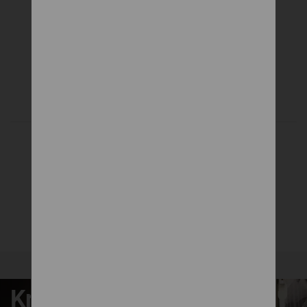
BAMBINO
do detskej postieľky
66 €
DETAIL
Krásne zaspávanie