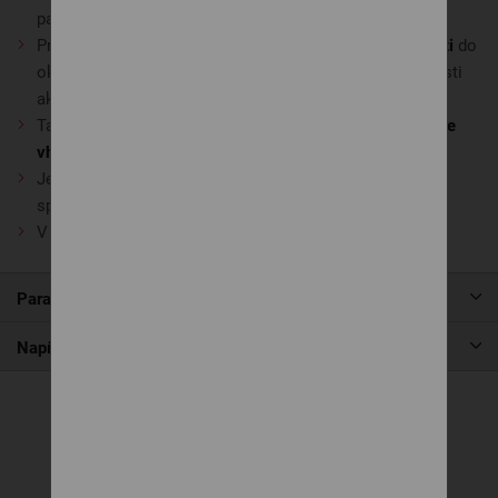
paplónu nadýchaný a stály objem
Prednosťou prikrývky je
výborná savosť a odvod vlhkosti
do
okolitého prostredia. Látka absorbuje o 50% viac vlhkosti
ako bavlna
Takto zhotovený paplón predstavuje
vysokú hygienu a je
vhodný aj pre malých alergikov
Jednoduchá a ľahká údržba. Paplón periete bežným
spôsobom na 60°C
V ponuke aj
detský vankúšik 60 x 40 cm
Parametre produktu
Napíšte nám
Súvisiace produkty