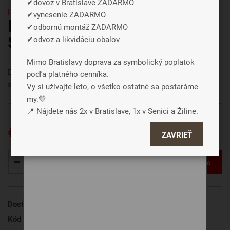
✔dovoz v Bratislave ZADARMO
tak môcť poslať údaje o používaní nášho
Paplóny
✔vynesenie ZADARMO
webu za účelom zobrazení cielenej reklamy
Detský paplón Tencel
✔odbornú montáž ZADARMO
v reklamných a sociálnych sieťach prípadne
Summer
✔odvoz a likvidáciu obalov
tiež na ďalších weboch.
Mimo Bratislavy doprava za symbolický poplatok
Detský paplón z príjemného materiálu na pokojný a zdravý
podľa platného cenníka.
Súhlasiť a zavrieť
spánok vašich detí. V cene je 1 kus paplónu.
Vy si užívajte leto, o všetko ostatné sa postaráme
my.💛
Podrobné nastavenie
📍 Nájdete nás 2x v Bratislave, 1x v Senici a Žiline.
€ 59
ZAVRIEŤ
VLOŽIŤ DO KOŠÍKA
Dostupnosť
Skladom
, 3 dni
Kód produktu
Detský paplón Tencel Summer