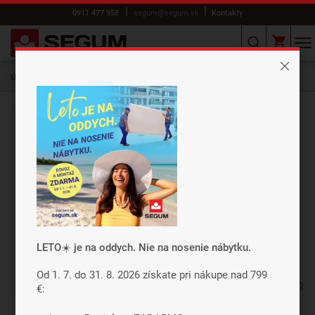
0911 477 958
segum@segum.sk
Kontakty
Úvod
E-shop
DOPLNKY
Paplóny
Detský paplón Tencel Summer
Záleží nám na vašom súkromí
Cookies používame preto, aby sme
zabezpečili funkcie webu a pokiaľ nám dáte
LETO☀️ je na oddych. Nie na nosenie nábytku.
súhlas, tak okrem iného aj preto, aby sme
vylepšili obsah stránok podľa vašich
Od 1. 7. do 31. 8. 2026 získate pri nákupe nad 799
€:
preferencií. Tlačidlom „Súhlasiť a zavrieť“
dáte súhlas s využívaním cookies a budeme