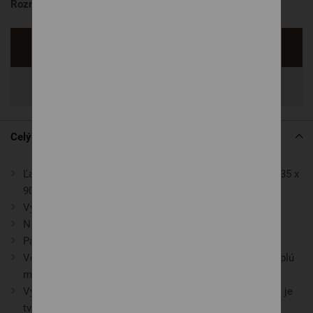
Rozmer
135 x 90 cm
Opýtať sa
Zdieľať
Celý popis
Ľahký a vzdušný paplón pre deti do 3 rokov v rozmere 135 x
90 cm
Vyrobený z ekologického materiálu najvyššej kvality
Na
príjemné a zdravé spinkanie po celú noc
Paplón je na dotyk veľmi príjemný, jemný ako hodváb
Vďaka lyocellovým vláknam vytvára suchú a zároveň teplú
mikroklímu v detskej posteli
Výplň obsahuje 4-dutinkové duté vlákno FibreLoft, ktoré je
tvarované do špirály a jeho vysoká elasticita dodáva