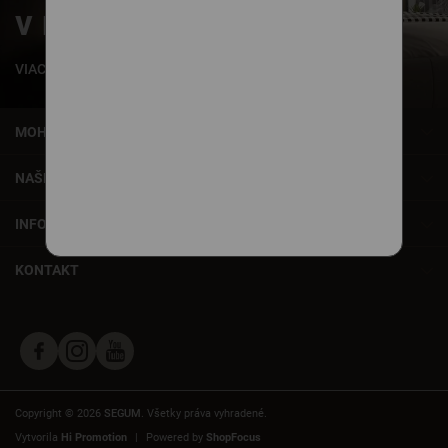
v našich posteliach
VIAC INFORMÁCIÍ
MOHLO BY VÁS ZAUJÍMAŤ
NAŠE SLUŽBY
INFORMÁCIE
KONTAKT
Copyright © 2026
SEGUM
. Všetky práva vyhradené.
Vytvorila
Hi Promotion
|
Powered by
ShopFocus