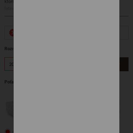
ktorí túžia spať ako na obláčiku. Kombinácia prémiového
latexu a jemnej aromaterapeutickej peny NATUR ORANGE
prináša maximálny komfort, uvoľnenie tela a pokojný spánok
Zobraziť viac
bez tlaku.
Zľava 12% platí na všetky rozmery a varianty.
Rozmer matraca
Chcem vlastný rozmer
Poťah
Skladom
SILK
FIT
ARGO