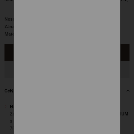
v ktorej sú 2 lamelové rošty, nie je
vhodný matrac vcelku
Nosnosť matraca
100 kg
Záruka
3 roky
Materiál matraca
Latexová pena Premium,
Sendvič
Opýtať sa
Zdieľať
Celý popis
Nosná vrstva – latexové jadro PREMIUM 7Fyzio
Základ matraca tvorí extra vysoké latexové jadro
PREMIUM
s výškou až
14 cm
, tvarované do
7 zón tvrdosti
, systém
7Fyzio. Latex citlivo reaguje na pohyb a tvar tela,