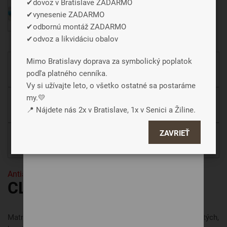
✔dovoz v Bratislave ZADARMO
webu za účelom zobrazení cielenej reklamy
✔vynesenie ZADARMO
v reklamných a sociálnych sieťach prípadne
✔odbornú montáž ZADARMO
tiež na ďalších weboch.
✔odvoz a likvidáciu obalov
Mimo Bratislavy doprava za symbolický poplatok
Pri kúpe chrániča spolu s matracom, chránič o 20 %
Súhlasiť a zavrieť
podľa platného cenníka.
lacnejší.
Vy si užívajte leto, o všetko ostatné sa postaráme
Podrobné nastavenie
my.💛
Pri kúpe poťahu spolu s matracom, poťah o 20 %
📍 Nájdete nás 2x v Bratislave, 1x v Senici a Žiline.
lacnejší.
ZAVRIEŤ
Pri kúpe topera spolu s matracom, toper o 10 %
lacnejší.
Antialergické
CLOUD 7Fyzio
Matrac CLOUD je výnimočne pohodlný, mäkký matrac pre tých,