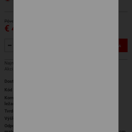
Pôvodne € 562
€ 494
VLOŽIŤ DO KOŠÍKA
Najnižšia cena za posledných 30 dní pred zľavou:
€ 562
Akcia platí od 1.8. do 31.8. 2026.
Dostupnosť
na objednávku
, vyrobíme do 7dní
Kód produktu
CLOUD 7Fyzio
Komfort a kvalita
ležania
Tvrdosť
H2 stredne mäkký
Výška matraca
21 cm
Odporúčaná podložka
lamelový rošt (min. 28 lamiel), v
matraca
prípade postele so šírkou nad 140 cm,