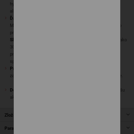
hygienický štandard. Poťah je prateľný a vhodný aj pre
alergikov.
Ďalšie vlastnosti
Matrac je vhodný na
lamelový rošt
, ktorý podporuje jeho
pružnosť a správne odvetranie.
Slovenská výroba
– matrace
SEGUM
vyrábame už viac ako
30 rokov vo vlastnom výrobnom závode, s dôrazom na
prvotriedne materiály, precízne spracovanie a zdravý
spánok.
Pre lepšiu hygienu a čistotu matraca
odporúčame
zakúpiť
matracový
chránič
, ktorý nájdete v našej ponuke.
Dobrý matrac si zaslúži aj kvalitnú posteľ.
Pozrite si našu
aktuálnu ponuku
postelí.
Zloženie
Parametre produktu