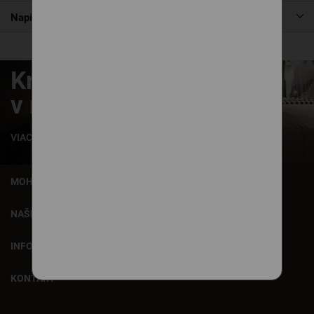
Napíšte nám
Krásne zaspávanie
v našich posteliach
VIAC INFORMÁCIÍ
MOHLO BY VÁS ZAUJÍMAŤ
NAŠE SLUŽBY
INFORMÁCIE
KONTAKT