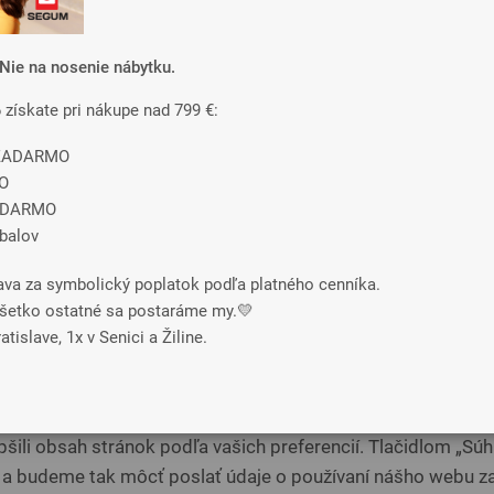
Nie na nosenie nábytku.
6 získate pri nákupe nad 799 €:
Poťah
e ZADARMO
O
ADARMO
obalov
č o 20 % lacnejší.
ava za symbolický poplatok podľa platného cenníka.
o všetko ostatné sa postaráme my.💛
SILK
 na vašom súkromí
tislave, 1x v Senici a Žiline.
reto, aby sme zabezpečili funkcie webu a pokiaľ nám dáte 
€ 34
šili obsah stránok podľa vašich preferencií. Tlačidlom „Súhl
 a budeme tak môcť poslať údaje o používaní nášho webu za