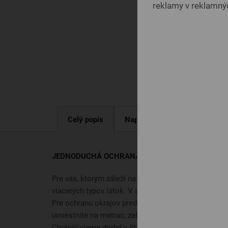
reklamy v reklamnýc
Celý popis
Napíšte nám
JEDNODUCHÁ OCHRANA!
Pre vás, ktorým záleží na
čistote a hygiene
v postel
viacerých typov látok. V strede je
rúno
, ktoré zvyšuj
Pre ochranu okrajov pred rozstrapkaním je po celom
umiestnite na matrac, zafixujete elastickými gumami
Chránič vieme dodať v štandardných rozmeroch, al