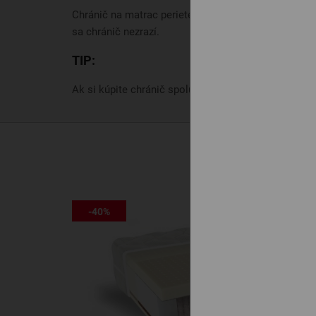
Chránič na matrac periete bežnými pracími prostried
sa chránič nezrazí.
TIP:
Ak si kúpite chránič spolu s matracom, tak získate
-40%