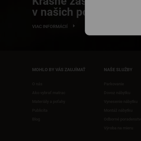
Krásne zaspávanie
v našich posteliach
VIAC INFORMÁCIÍ
MOHLO BY VÁS ZAUJÍMAŤ
NAŠE SLUŽBY
O nás
Parkovanie
Ako vybrať matrac
Dovoz nábytku
Materiály a poťahy
Vynesenie nábytku
Publicita
Montáž nábytku
Blog
Odborné poradenstv
Výroba na mieru