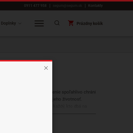
0911 477 958
segum@segum.sk
Kontakty
Doplnky
Prázdny košík
ickými gumičkami na uchytenie spoľahlivo chráni
m a tým výrazne predlžuje jeho životnosť.
 a čistotu lôžka, čo ocení každý, kto dbá na
e. Vďaka špeciálnemu zloženiu tkanín je zároveň
Zobraziť viac
gikov.