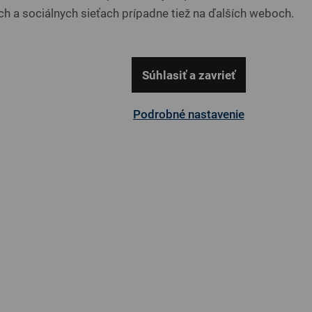
h a sociálnych sieťach prípadne tiež na ďalších weboch.
Pôvodne € 2,580
€ 2,322
Dallas 122
Najnižšia cena za posledn
Súhlasiť a zavrieť
Akcia platí od 1.8. do 31.8
Špecifikácia uvedenej cen
Podrobné nastavenie
Čalúnená posteľ s rozmero
CS1, s dubovými nožičkam
možnosťou výberu farebnéh
Daytona 60
zahŕňa výber pevného drev
súčasťou ceny.
Dostupnosť
na
Kód produktu
AU
Rozmer
Pr
Daytona 146
ro
Vystavená na predajni
BR