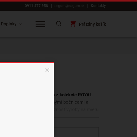
0911 477 958
segum@segum.sk
Kontakty
Doplnky
Prázdny košík
oble
OBLE – výnimočný dizajn z kolekcie ROYAL.
čalúnených kaziet, prešívanými bočnicami a
eľký úložný priestor a možnosť výroby na mieru
avy výšky či šírky čela.
Každý si tak môže
Zobraziť viac
ál z tých najkvalitnejších materiálov.
 všetky rozmery a varianty.