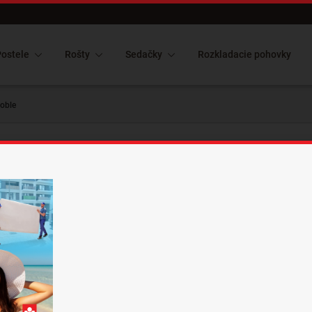
c
ostele
Rošty
Sedačky
Rozkladacie pohovky
oble
Čalúnené
-10%
AURORA n
Vystavená na predajni
Čalúnená posteľ AURORA N
Luxusná posteľ s čelom z 
dubovou obrubou. Ponúka v
– vrátane
individuálnej úpr
vytvoriť svoj vlastný origin
Zľava 10% platí na