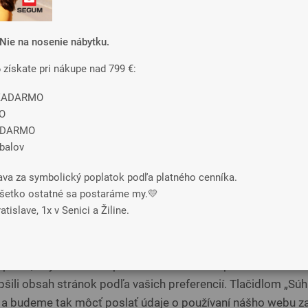
Nie na nosenie nábytku.
Rozmer postele
6 získate pri nákupe nad 799 €:
e ZADARMO
O
Látka postele
ADARMO
obalov
ava za symbolický poplatok podľa platného cenníka.
o všetko ostatné sa postaráme my.💛
 na vašom súkromí
tislave, 1x v Senici a Žiline.
Dallas 108
reto, aby sme zabezpečili funkcie webu a pokiaľ nám dáte 
šili obsah stránok podľa vašich preferencií. Tlačidlom „Súhl
 a budeme tak môcť poslať údaje o používaní nášho webu za