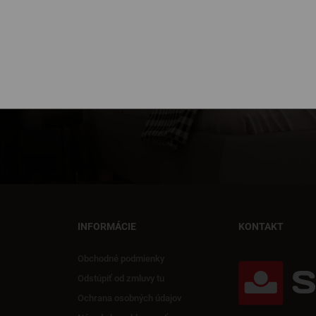
INFORMÁCIE
KONTAKT
Obchodné podmienky
Odstúpiť od zmluvy tu
Ochrana osobných údajov