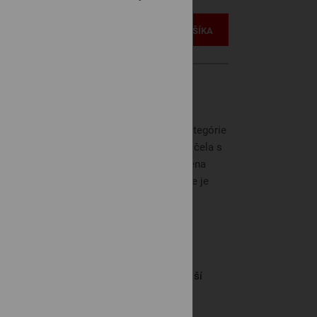
VLOŽIŤ DO KOŠÍKA
Dallas 133
Dallas 128
ých 30 dní pred zľavou:
€ 2,580
. 2026.
y
m 200 × 180 cm vo vybraných látkach kategórie
i (výška 10 cm) a dreveným orámovaním čela s
o odtieňa. Posteľ má úložný priestor. Cena
Daytona 102
Daytona 131
eného alebo lamelového roštu. Matrac nie je
 objednávku
, 6 týždňov
RORA noble
i rozmere matraca 200 x 180 cm je vonkajší
Daytona 152
Daytona 155
zmer postele 219 x 193 cm
ATISLAVA Bosákova