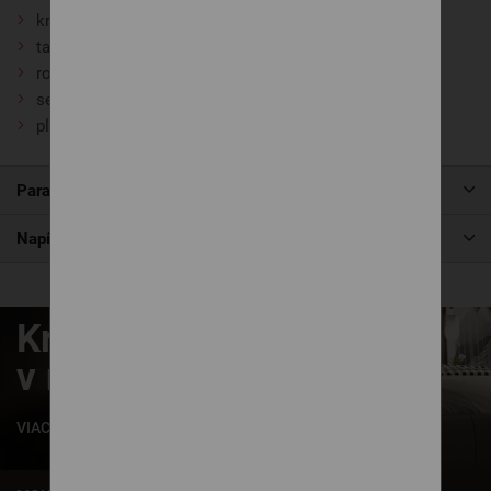
kreslo
taburet
rohová sedačka tvaru L
sedačka tvaru U
plánovacia sedačka na mieru
Parametre produktu
Napíšte nám
Krásne zaspávanie
v našich posteliach
VIAC INFORMÁCIÍ