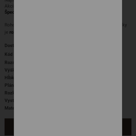
Akcia platí od 1.8. do 31.8. 2026.
Špecifikácia uvedenej ceny
Rohová sedačka s rozmermi
255 × 212 cm.
V cene sedačky
je
rozklad na spanie a praktický úložný priestor.
Dostupnosť
na objednávku
, 8 týždňov
Kód produktu
AtmoSféra 1104
Rozmer
255 × 212 cm
Výška sedenia
45 cm
Hĺbka sedenia
56 cm
Plánovacia
áno
Rozklad na lôžko
áno, v cene
Vystavená na predajni
BRATISLAVA Bosákova
Materiál sedačky
Látka
Opýtať sa