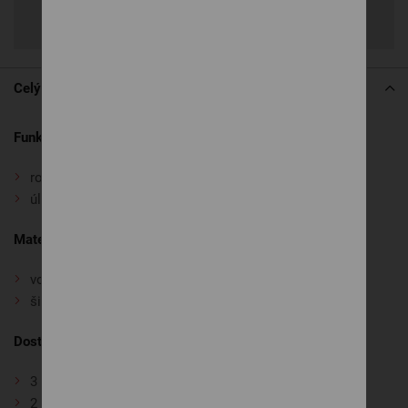
Zdieľať
Celý popis
Funkcie a komfort:
rozklad na lôžko
úložný priestor
Materiálové prevedenie a dizajn:
vodou čistiteľné látky
široký výber poťahových látok
Dostupné zostavy:
3 sed
2 sed