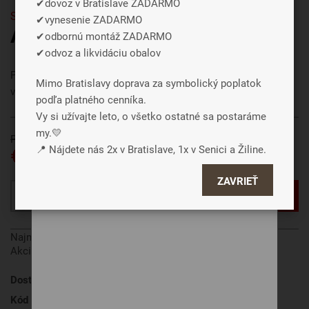
✔dovoz v Bratislave ZADARMO
webu za účelom zobrazení cielenej reklamy
Súpravy
✔vynesenie ZADARMO
v reklamných a sociálnych sieťach prípadne
ALL SEASON - súprava
✔odbornú montáž ZADARMO
tiež na ďalších weboch.
✔odvoz a likvidáciu obalov
Posteľná súprava ALL SEASON ponúka užitočné a priaznivé
Mimo Bratislavy doprava za symbolický poplatok
Súhlasiť a zavrieť
vlastnosti pre váš pokojný spánok.
podľa platného cenníka.
Podrobné nastavenie
Vy si užívajte leto, o všetko ostatné sa postaráme
my.💛
Pôvodne € 118
€ 59
📍 Nájdete nás 2x v Bratislave, 1x v Senici a Žiline.
ZAVRIEŤ
VLOŽIŤ DO KOŠÍKA
Najnižšia cena za posledných 30 dní pred zľavou:
€ 118
Akcia platí od 1.8. do 31.8. 2026.
Dostupnosť
Skladom
, do 3 dní
Kód produktu
ALL SEASON - súprava