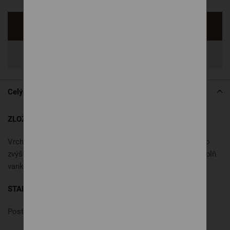
Opýtať sa
Zdieľať
Celý popis
ZLOŽENIE:
Vrchný materiál posteľnej súpravy je ušitý z PES tkaniny so
zvýšenou odolnosťou proti mechanickému namáhaniu. Výplň
vankúša a paplónu tvorí polyesterové duté vlákno.
STAROSTLIVOSŤ:
Posteľný set môžete prať bežným spôsobom na 60°C.