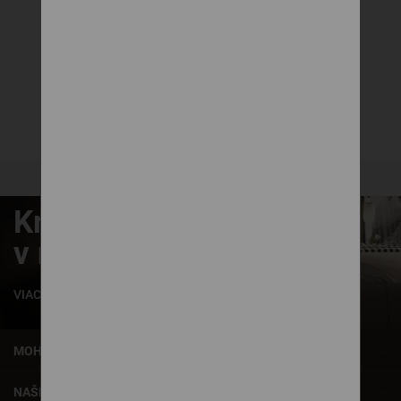
DUO - SÚPRAVA
Súpravy
129 €
DETAIL
Krásne zaspávanie
v našich posteliach
VIAC INFORMÁCIÍ
MOHLO BY VÁS ZAUJÍMAŤ
NAŠE SLUŽBY