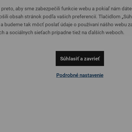
reto, aby sme zabezpečili funkcie webu a pokiaľ nám dáte 
-25%
-15%
šili obsah stránok podľa vašich preferencií. Tlačidlom „Súhl
 a budeme tak môcť poslať údaje o používaní nášho webu za
Vystavená na predajni
Vystavená na predajni
h a sociálnych sieťach prípadne tiež na ďalších weboch.
Súhlasiť a zavrieť
Podrobné nastavenie
NEXT
MODULO
Čalúnené
Čalúnené
1 282 €
1 555 €
DETAIL
DETAIL