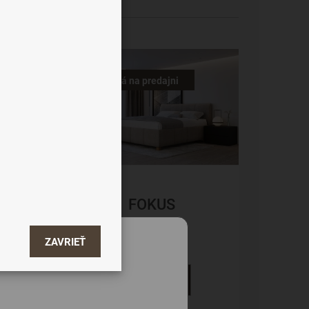
od najdrahšieho
-20%
Vystavená na predajni
FOKUS
Čalúnené
ZAVRIEŤ
1 464 €
DETAIL