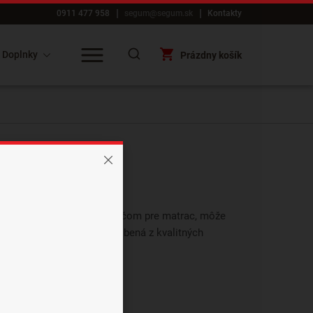
0911 477 958
segum@segum.sk
Kontakty
Doplnky
Prázdny košík
u plní rôzne funkcie. Je nosičom pre matrac, môže
u. Preto má byť posteľ vyrobená z kvalitných