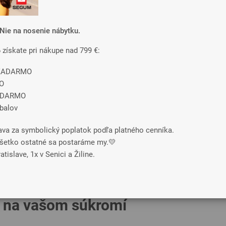
predvolené
od najlacnejšieho
najpredávanejšie
Nie na nosenie nábytku.
-20%
-10%
6 získate pri nákupe nad 799 €:
Vystavená na predajni
Vystavená na predajni
e ZADARMO
O
ADARMO
obalov
ava za symbolický poplatok podľa platného cenníka.
o všetko ostatné sa postaráme my.💛
IXEL
ROUND S
tislave, 1x v Senici a Žiline.
Čalúnené
Drevené
1 388 €
1 331 €
 na vašom súkromí
DETAIL
DETAIL