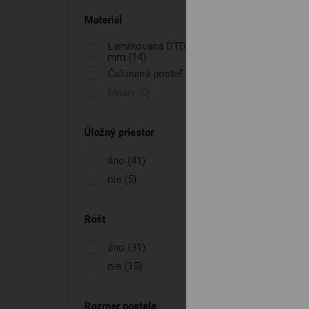
Materiál
Laminovaná DTD doska, hrúbka 38
mm
(14)
Čalúnená posteľ
(41)
Masív
(0)
Úložný priestor
áno
(41)
nie
(5)
Rošt
áno
(31)
nie
(15)
Rozmer postele