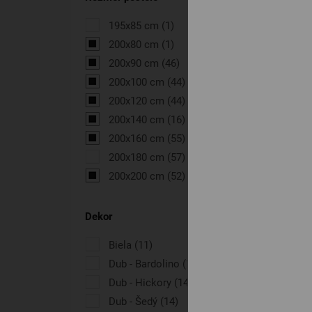
195x85 cm
(1)
200x80 cm
(1)
200x90 cm
(46)
200x100 cm
(44)
200x120 cm
(44)
200x140 cm
(16)
200x160 cm
(55)
200x180 cm
(57)
200x200 cm
(52)
Dekor
Biela
(11)
Dub - Bardolino
(11)
Dub - Hickory
(14)
Dub - Šedý
(14)