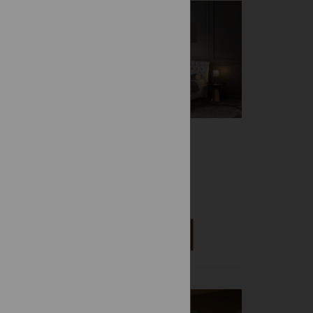
-15%
Vystavená na predajni
ROMANCA
Čalúnené
1 715 €
DETAIL
-10%