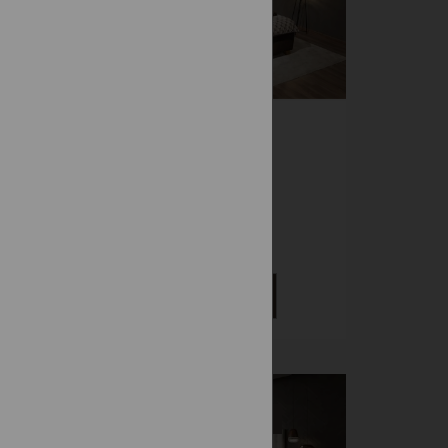
T
RUMBA
Čalúnené
1 728 €
DETAIL
-15%
Vystavená na predajni