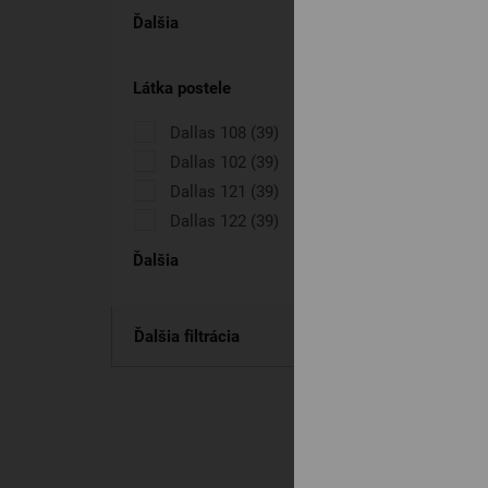
Ďalšia
Látka postele
Dallas 108
(39)
Dallas 102
(39)
Dallas 121
(39)
Dallas 122
(39)
Ďalšia
Ďalšia filtrácia