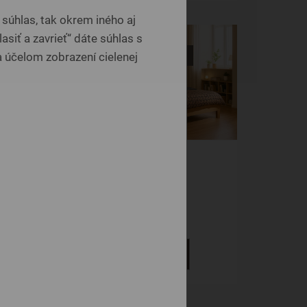
súhlas, tak okrem iného aj
-30%
asiť a zavrieť“ dáte súhlas s
 účelom zobrazení cielenej
Vystavená na predajni
BRITA
Drevené
611 €
DETAIL