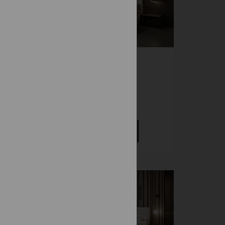
V
BRENDA
Čalúnené
1 130 €
DETAIL
-10%
Vystavená na predajni