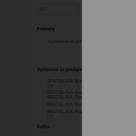
611
3 006
Príznaky
Vystavená na predajni
(41)
Vystavená na predajni
BRATISLAVA Bosákova, SENICA
(7)
BRATISLAVA Bosákova,
BRATISLAVA Pharos Park
(10)
BRATISLAVA Bosákova
(10)
BRATISLAVA Pharos Park, SENICA
(1)
Ďalšia