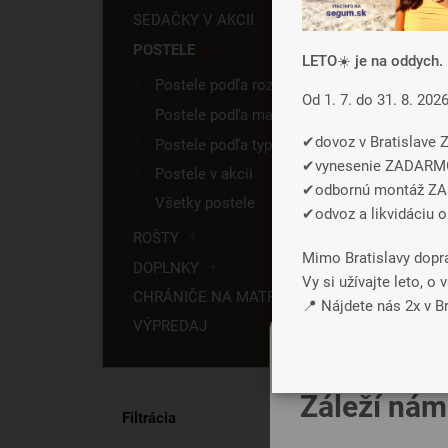
SEDAČKY V AKCII
POSTELE
LETO☀️ je na oddych. 
Postele podľa rozmeru 📏
Od 1. 7. do 31. 8. 202
Postele podľa materiálu 🪵
✔dovoz v Bratislav
Postele podľa typu 💤
✔vynesenie ZADARM
Postele v akcii
✔odbornú montáž Z
Všetky postele
✔odvoz a likvidáciu 
ROŠTY
Mimo Bratislavy dopr
DOPLNKY
Vy si užívajte leto, 
CHRÁNIČE NA MATRAC
📍 Nájdete nás 2x v Bra
VÝPREDAJ
Záleží nám
Filtrácia