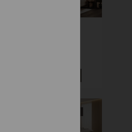
AURORA
ELEGIA
Čalúnené
2 448 €
DETAIL
-10%
Vystavená na predajni