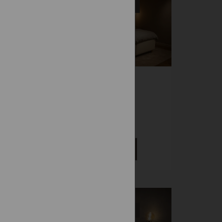
Vystavená na predajni
OX
FREYA
Čalúnené
2 686 €
DETAIL
-15%
Vystavená na predajni