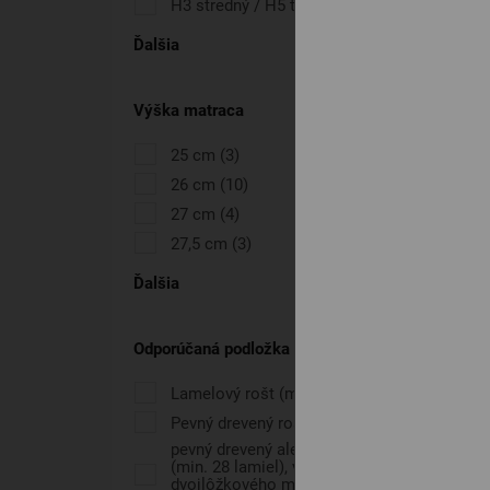
H3 stredný / H5 tvrdý
(3)
Ďalšia
Výška matraca
25 cm
(3)
26 cm
(10)
27 cm
(4)
27,5 cm
(3)
Ďalšia
Odporúčaná podložka matraca
Lamelový rošt (min. 28 lamiel)
(4)
Pevný drevený rošt
(5)
pevný drevený alebo lamelový rošt
(min. 28 lamiel), v prípade
dvojlôžkového matraca