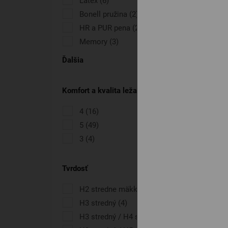
Latex
(6)
Bonell pružina
(2)
HR a PUR pena
(21)
Memory
(3)
Ďalšia
Komfort a kvalita ležania
4
(16)
5
(49)
3
(4)
Tvrdosť
H2 stredne mäkký / H3 stredný
(6)
H3 stredný
(4)
H3 stredný / H4 stredne tvrdý
(30)