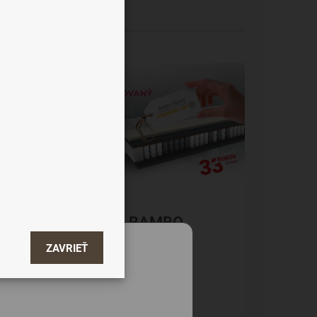
od najdrahšieho
-33%
BAMBO
COCOLAT
ZAVRIEŤ
Taštičkové
367 €