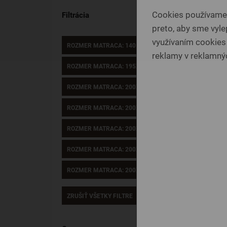
Cookies používame p
Filtrácia
preto, aby sme vylep
využívaním cookies
ROZMER MATRACA: 140 X 70 CM
reklamy v reklamnýc
ROZMER MATRACA: 195X85 CM
ROZMER MATRACA: 200X100 CM
ROZMER MATRACA: 200X140 CM
ROZMER MATRACA: 200X200 CM
ROZMER MATRACA: 200X80 CM
ROZMER MATRACA: 200X90 CM
ZRUŠIŤ VŠETKY FILTRE