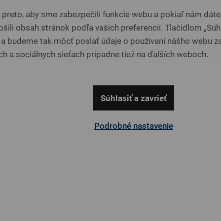
reto, aby sme zabezpečili funkcie webu a pokiaľ nám dáte 
DETAIL
DETAIL
šili obsah stránok podľa vašich preferencií. Tlačidlom „Súhl
 a budeme tak môcť poslať údaje o používaní nášho webu za
h a sociálnych sieťach prípadne tiež na ďalších weboch.
-33%
-33%
Súhlasiť a zavrieť
Podrobné nastavenie
BAMBO
BAMBO
SUPERIOR 500
DELUXE 10
EVOGEL
Taštičkové
Taštičkové