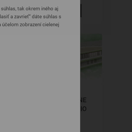
súhlas, tak okrem iného aj
DETAIL
asiť a zavrieť“ dáte súhlas s
 účelom zobrazení cielenej
-30%
SILVER ESLINE
00
LATEX 7 FYZIO
1+1
Taštičkové