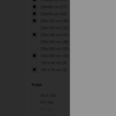
200x80 cm
(57)
200x90 cm
(66)
200x100 cm
(48)
200x120 cm
(52)
200x140 cm
(47)
200x160 cm
(48)
200x180 cm
(55)
200x200 cm
(39)
120 x 60 cm
(4)
140 x 70 cm
(3)
Poťah
SILK
(28)
FIT
(59)
BIO
(0)