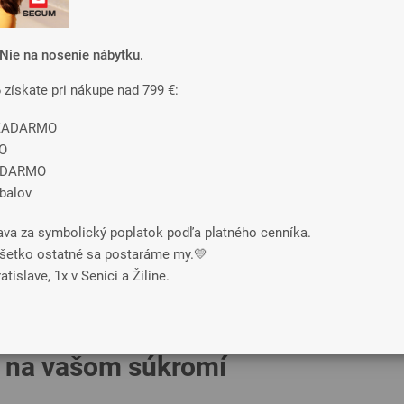
predvolené
od najlacnejšieho
najpredávanejšie
Nie na nosenie nábytku.
6 získate pri nákupe nad 799 €:
-33%
-33%
e ZADARMO
O
ADARMO
obalov
ava za symbolický poplatok podľa platného cenníka.
o všetko ostatné sa postaráme my.💛
tislave, 1x v Senici a Žiline.
BAMBO
BAMBO
ESLINE
ESLINE
EVOGEL
 na vašom súkromí
Taštičkové
Taštičkové
241 €
311 €