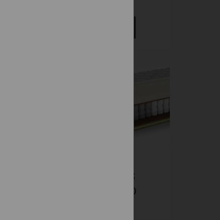
339 €
DETAIL
00
WELLNESS
500 7FYZIO
Taštičkové