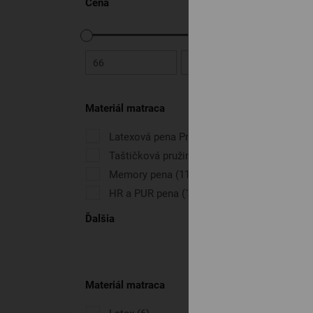
Cena
66
1 044
Materiál matraca
Latexová pena Premium
(29)
Taštičková pružina
(35)
Memory pena
(11)
HR a PUR pena
(12)
Ďalšia
Materiál matraca