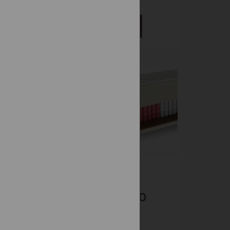
434 €
DETAIL
-15%
KOMFORT
1000 7FYZIO
Taštičkové
561 €