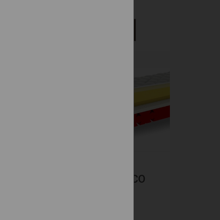
698 €
DETAIL
-30%
ZIO
MELODY VISCO
Pamäťová pena