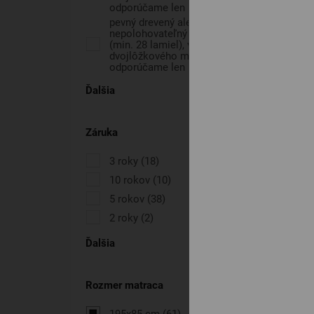
odporúčame len pevný rošt
(16)
pevný drevený alebo
nepolohovateľný lamelový rošt
(min. 28 lamiel), v prípade
dvojlôžkového matraca
odporúčame len pevný rošt
(18)
Ďalšia
Záruka
3 roky
(18)
10 rokov
(10)
5 rokov
(38)
2 roky
(2)
Ďalšia
Rozmer matraca
195x85 cm
(61)