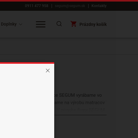
0911 477 958
segum@segum.sk
Kontakty
Doplnky
Prázdny košík
k pre nás čo najlepší. Matrace SEGUM vyrábame vo
d vzniku SEGUM sa zameriavame na výrobu matracov
 ale aj
latexové
či z kokosu. V ponuke firmy SEGUM
pena
. Všetky matrace vyrábame aj na mieru. Vďaka
ti, mnohé sú schválené ako zdravotnícka