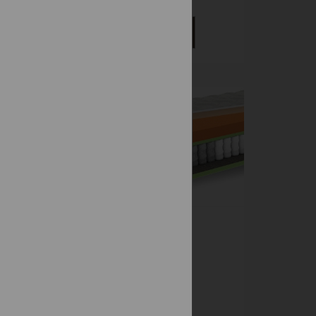
DETAIL
-18%
S
INFINITY
IO
THERAPY
Taštičkové
590 €