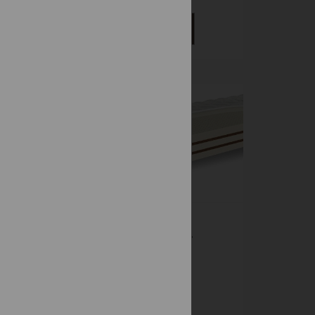
DETAIL
EXTRALAT
Y
PREMIUM
Sendvičové
609 €