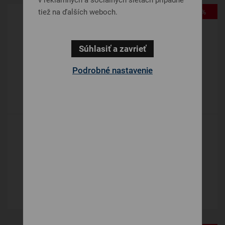
tiež na ďalších weboch.
-33%
Súhlasiť a zavrieť
Podrobné nastavenie
BAMBO ESLINE EVOGEL
Taštičkové
311 €
DETAIL