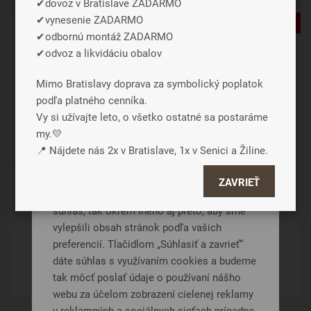
✔dovoz v Bratislave ZADARMO
✔vynesenie ZADARMO
-33%
✔odbornú montáž ZADARMO
✔odvoz a likvidáciu obalov
Mimo Bratislavy doprava za symbolický poplatok
podľa platného cenníka.
Vy si užívajte leto, o všetko ostatné sa postaráme
my.💛
Záleží nám na vašom súkromí
📍 Nájdete nás 2x v Bratislave, 1x v Senici a Žiline.
Cookies používame preto, aby sme
ZAVRIEŤ
BAMBO ESLINE
zabezpečili funkcie webu a pokiaľ nám dáte
súhlas, tak okrem iného aj preto, aby sme
Taštičkové
vylepšili obsah stránok podľa vašich
241 €
preferencií. Tlačidlom „Súhlasiť a zavrieť“
dáte súhlas s využívaním cookies a budeme
DETAIL
tak môcť poslať údaje o používaní nášho
webu za účelom zobrazení cielenej reklamy
v reklamných a sociálnych sieťach prípadne